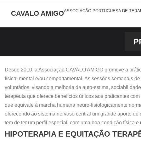
ASSOCIAÇÃO PORTUGUESA DE TERA
CAVALO AMIGO
Sobre Nós
P
Actividades e Serviços
Parcerias e Apoios
Desde 2010, a Associação CAVALO AMIGO promove a prática d
física, mental e/ou comportamental. As sessões semanais de 
Galeria
voluntários, visando a melhoria da auto-estima, sociabilidad
terapeuta que oferece benefícios únicos aos praticantes com
Contactos
que equivale à marcha humana neuro-fisiologicamente norma
oferecendo ao sistema nervoso central um grande aporte de e
tem de ter um perfil especial, com uma boa condição física 
HIPOTERAPIA E EQUITAÇÃO TERAP